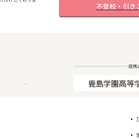
...
不登校・引き
提携
...