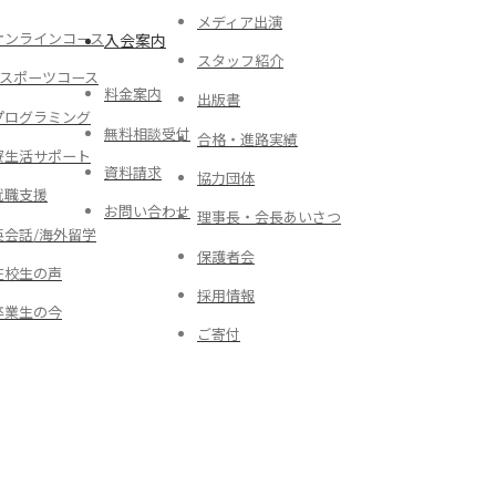
メディア出演
オンラインコース
入会案内
スタッフ紹介
eスポーツコース
料金案内
出版書
プログラミング
無料相談受付
合格・進路実績
寮生活サポート
資料請求
協力団体
就職支援
お問い合わせ
理事長・会長あいさつ
英会話/海外留学
保護者会
在校生の声
採用情報
卒業生の今
ご寄付