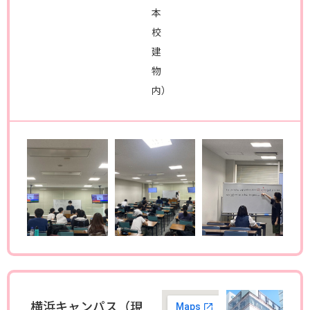
本
校
建
物
内）
横浜キャンパス（現