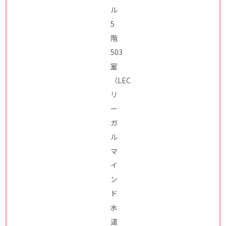
ル
5
階
503
室
（LEC
リ
ー
ガ
ル
マ
イ
ン
ド
水
道