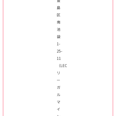
豊
島
区
南
池
袋
1-
25-
11
（LEC
リ
ー
ガ
ル
マ
イ