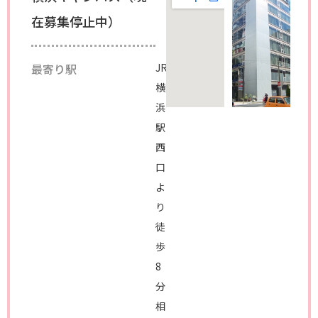
在募集停止中）
最寄り駅
JR
横
浜
駅
西
口
よ
り
徒
歩
8
分
相