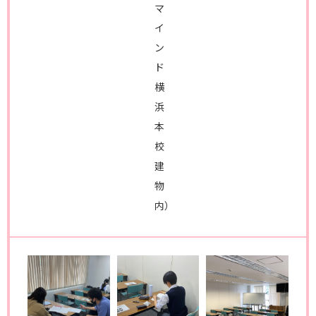
マ
イ
ン
ド
横
浜
本
校
建
物
内）