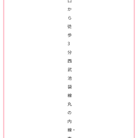
口
か
ら
徒
歩
3
分
西
武
池
袋
線
丸
の
内
線・