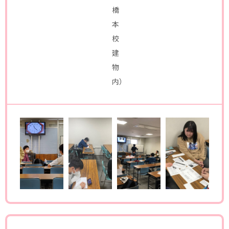
橋
本
校
建
物
内）