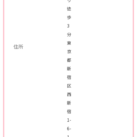
り
徒
歩
3
分
東
住所
京
都
新
宿
区
西
新
宿
1-
6-