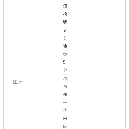
道
橋
駅
よ
り
徒
歩
5
分
東
住所
京
都
千
代
田
区