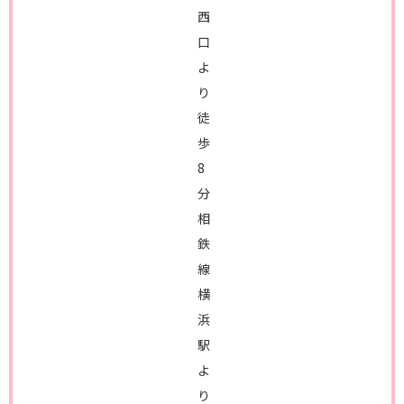
西
口
よ
り
徒
歩
8
分
相
鉄
線
横
浜
駅
よ
り