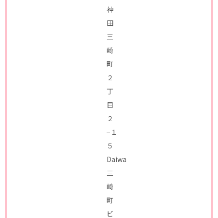
神
田
三
崎
町
２
丁
目
２
−１
５
Daiwa
三
崎
町
ビ