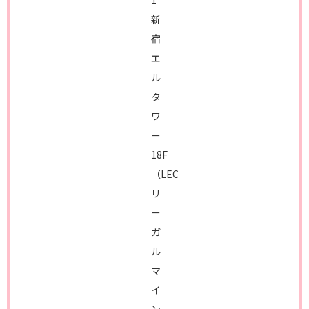
1
新
宿
エ
ル
タ
ワ
ー
18F
（LEC
リ
ー
ガ
ル
マ
イ