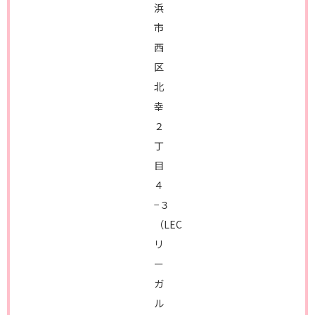
浜
市
西
区
北
幸
２
丁
目
４
−３
（LEC
リ
ー
ガ
ル