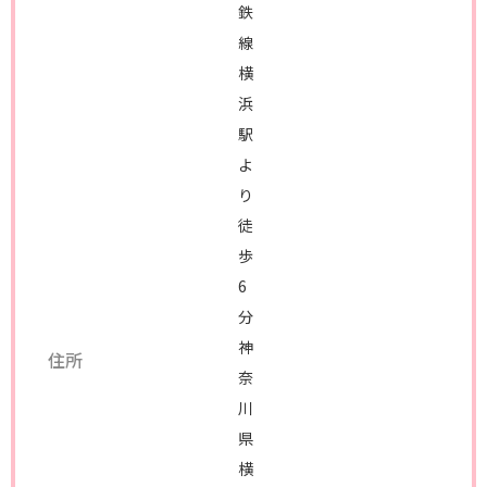
鉄
線
横
浜
駅
よ
り
徒
歩
6
分
神
住所
奈
川
県
横