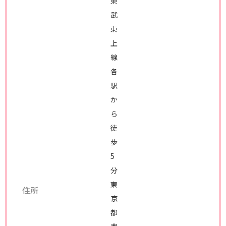
東
武
東
上
線
各
駅
か
ら
徒
歩
5
分
東
住所
京
都