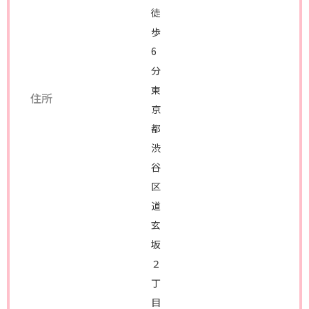
徒
歩
6
分
東
住所
京
都
渋
谷
区
道
玄
坂
２
丁
目