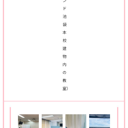
ン
ド
池
袋
本
校
建
物
内
の
教
室）