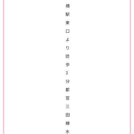
橋
駅
東
口
よ
り
徒
歩
3
分
都
営
三
田
線
水