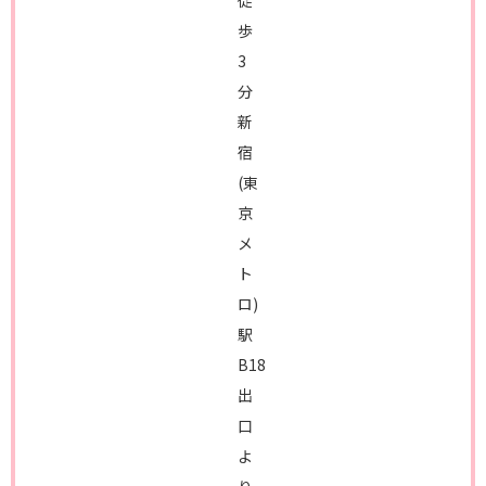
徒
歩
3
分
新
宿
(東
京
メ
ト
ロ)
駅
B18
出
口
よ