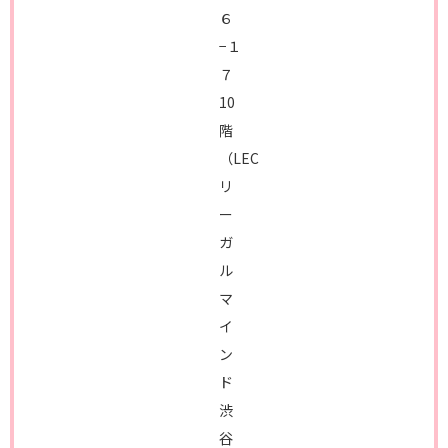
６
−１
７
10
階
（LEC
リ
ー
ガ
ル
マ
イ
ン
ド
渋
谷