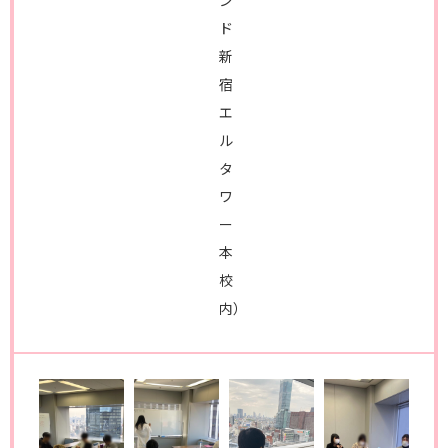
ン
ド
新
宿
エ
ル
タ
ワ
ー
本
校
内）