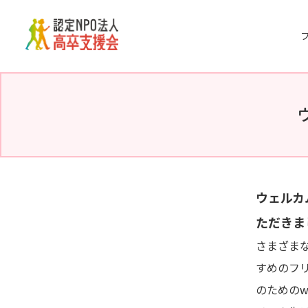
Skip
to
the
content
ウェルカ
ただきま
さまざま
すめのフ
のためのw