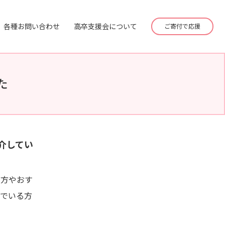
各種お問い合わせ
高卒支援会について
ご寄付で応援
た
介してい
び方やおす
んでいる方