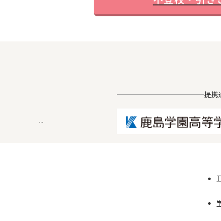
提携
...