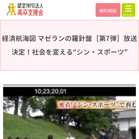
無料相談
Skip
to
経済航海図 マゼランの羅針盤［第7弾］放送
the
決定！社会を変える“シン・スポーツ”
content