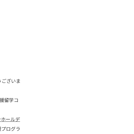
うございま
支援留学コ
ンホールデ
援プログラ