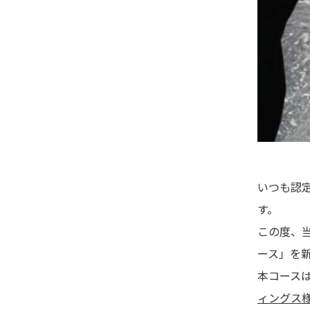
いつも認
す。
この度、当
ース」を
本コース
ィングス