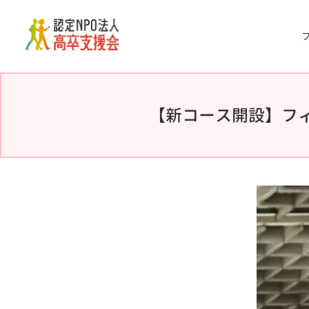
Skip
to
the
content
【新コース開設】フ