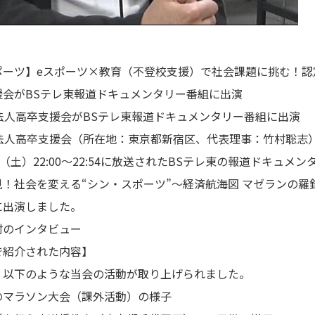
ポーツ】eスポーツ×教育（不登校支援）で社会課題に挑む！認
援会がBSテレ東報道ドキュメンタリー番組に出演
O法人高卒支援会がBSテレ東報道ドキュメンタリー番組に出演
法人高卒支援会（所在地：東京都新宿区、代表理事：竹村聡志）は
日（土）22:00～22:54に放送されたBSテレ東の報道ドキュメ
！社会を変える“シン・スポーツ”～経済航海図 マゼランの羅
に出演しました。
村のインタビュー
で紹介された内容】
、以下のような当会の活動が取り上げられました。
のマラソン大会（課外活動）の様子