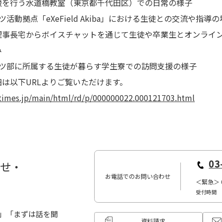
援を行う水道橋教室（東京都千代田区）での日常の様子
ツ活動拠点「eXeField Akiba」における生徒との交流や指導
理事長宅からボイスチャットを通じて生徒や卒業生とオンライ
み
ーツ部に所属する生徒が暮らす学生寮での訪問支援の様子
は以下URLよりご覧いただけます。
rtimes.jp/main/html/rd/p/000000022.000121703.html
03
わせ・
お電話でのお問い合わせ
＜緊急＞
受付時間 10
」「まずは話を聞
資料請求