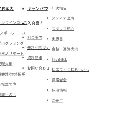
年次報告
学校案内
キャンパス
メディア出演
オンラインコース
入会案内
スタッフ紹介
eスポーツコース
料金案内
出版書
プログラミング
無料相談受付
合格・進路実績
寮生活サポート
資料請求
協力団体
就職支援
お問い合わせ
理事長・会長あいさつ
英会話/海外留学
保護者会
在校生の声
採用情報
卒業生の今
ご寄付