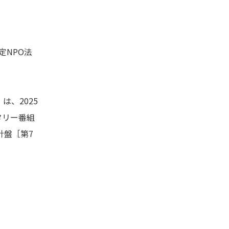
定NPO法
、2025
ンタリー番組
針盤［第7