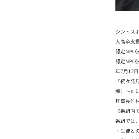
シン・ス
人高卒支
認定NP
認定NPO
年7月12
『続々発見
弾］～』
理事長竹
【番組内
番組では
・生徒と