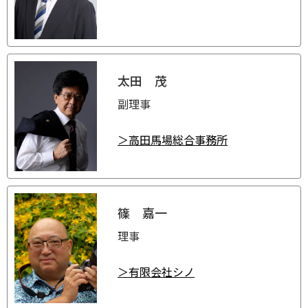
太田 茂
副理事
＞高田馬場総合事務所
篠 嘉一
理事
＞有限会社シノ