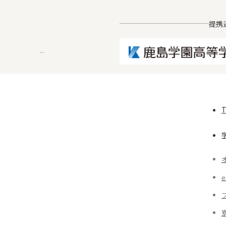
提携
...