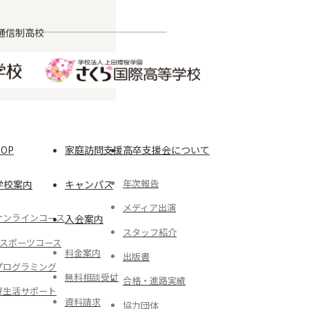
通信制高校
TOP
家庭訪問支援
高卒支援会について
年次報告
学校案内
キャンパス
メディア出演
オンラインコース
入会案内
スタッフ紹介
eスポーツコース
料金案内
出版書
プログラミング
無料相談受付
合格・進路実績
寮生活サポート
資料請求
協力団体