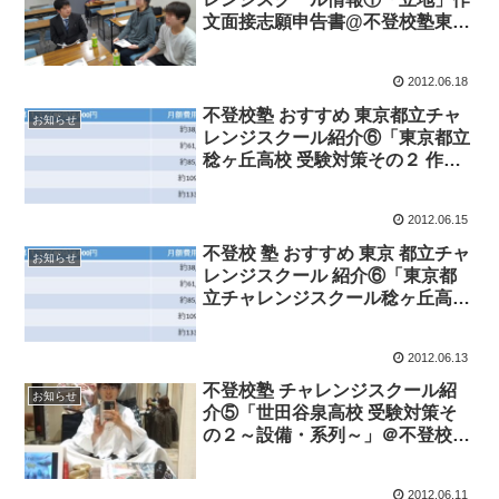
文面接志願申告書@不登校塾東京
都新宿エルタワー・水道橋
2012.06.18
不登校塾 おすすめ 東京都立チャ
お知らせ
レンジスクール紹介⑥「東京都立
稔ヶ丘高校 受験対策その２ 作文,
面接,志願申告書～特徴・系列
～」@不登校塾東京都新宿エルタ
2012.06.15
ワー・水道橋
不登校 塾 おすすめ 東京 都立チャ
お知らせ
レンジスクール 紹介⑥「東京都
立チャレンジスクール稔ヶ丘高
校 受験対策 その１～概要～作
文,面接,志願申告書」@不登校 塾
2012.06.13
おすすめ東京都新宿エルタワー
校・水道橋
不登校塾 チャレンジスクール紹
お知らせ
介⑤「世田谷泉高校 受験対策そ
の２～設備・系列～」＠不登校塾
東京都新宿エルタワー・水道橋
2012.06.11