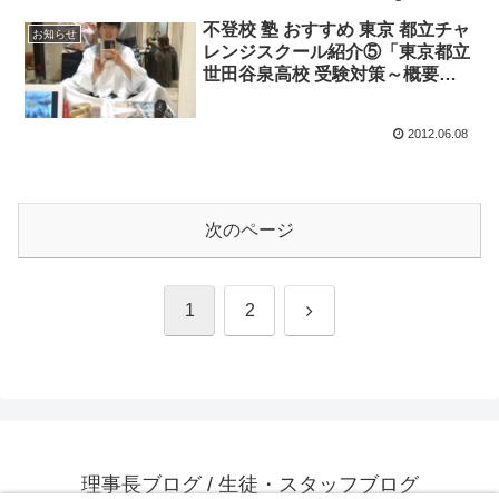
不登校 塾 おすすめ 東京 都立チャ
お知らせ
レンジスクール紹介⑤「東京都立
世田谷泉高校 受験対策～概要～
作文,面接,志願申告書」＠不登校
塾おすすめ東京都新宿エルタワ
2012.06.08
ー・水道橋
次のページ
次
1
2
へ
理事長ブログ / 生徒・スタッフブログ