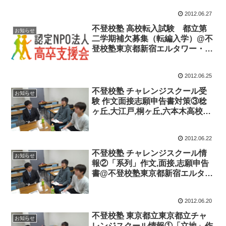
2012.06.27
不登校塾 高校転入試験 都立第
お知らせ
二学期補欠募集（転編入学）@不
登校塾東京都新宿エルタワー・水
道橋
2012.06.25
不登校塾 チャレンジスクール受
お知らせ
験 作文面接志願申告書対策③稔
ヶ丘,大江戸,桐ヶ丘,六本木高校@
不登校塾東京都新宿エルタワー・
水道橋
2012.06.22
不登校塾 チャレンジスクール情
お知らせ
報②「系列」作文,面接,志願申告
書@不登校塾東京都新宿エルタワ
ー・水道橋
2012.06.20
不登校塾 東京都立東京都立チャ
お知らせ
レンジスクール情報①「立地」作