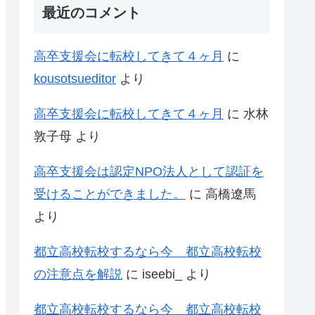
最近のコメント
高卒支援会に転校してきて４ヶ月
に
kousotsueditor
より
高卒支援会に転校してきて４ヶ月
に
水林
敦子母
より
高卒支援会は認定NPO法人として認証を
受けることができました。
に
高橋遼馬
より
都立高校転校するなら今 都立高校転校
の注意点を解説
に
iseebi_
より
都立高校転校するなら今 都立高校転校