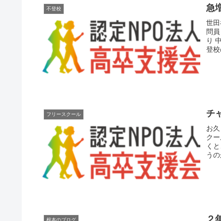
急
不登校
世田
問員
り 
登校
チ
フリースクール
お久
クー
くと
うの
２
根本のブログ