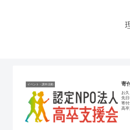
寄
イベント・課外活動
お久
先日
寄付
高卒