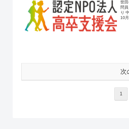
世田
問員
り 
10
次
1