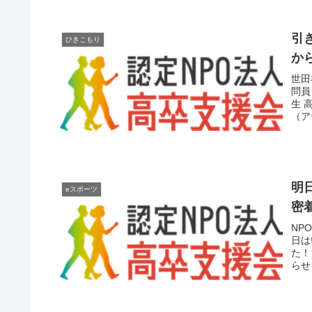
引
ひきこもり
か
世田
問員
生 
（ア
明
eスポーツ
密
NP
日は
た！
らせ