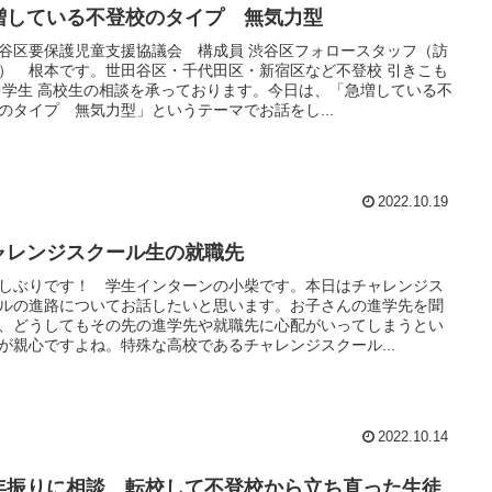
増している不登校のタイプ 無気力型
谷区要保護児童支援協議会 構成員 渋谷区フォロースタッフ（訪
） 根本です。世田谷区・千代田区・新宿区など不登校 引きこも
中学生 高校生の相談を承っております。今日は、「急増している不
のタイプ 無気力型」というテーマでお話をし...
2022.10.19
ャレンジスクール生の就職先
しぶりです！ 学生インターンの小柴です。本日はチャレンジス
ルの進路についてお話したいと思います。お子さんの進学先を聞
、どうしてもその先の進学先や就職先に心配がいってしまうとい
が親心ですよね。特殊な高校であるチャレンジスクール...
2022.10.14
年振りに相談、転校して不登校から立ち直った生徒