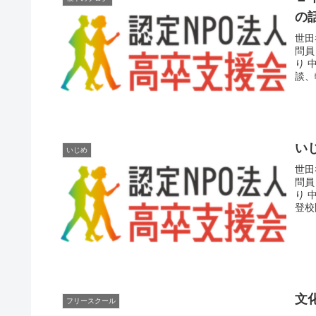
の
世田
問員
り 
談、
い
いじめ
世田
問員
り 
登校
文
フリースクール