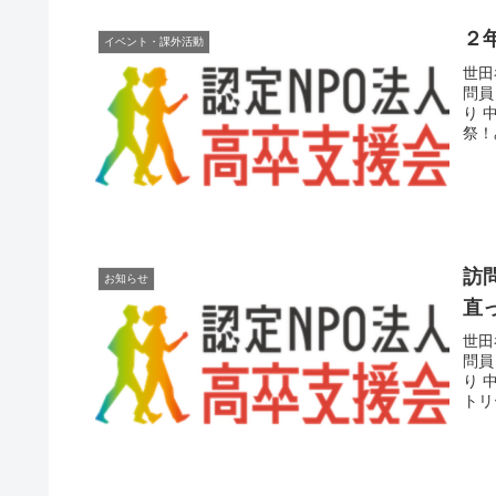
２
イベント・課外活動
世田
問員
り 
祭！
訪
お知らせ
直
世田
問員
り 
トリ