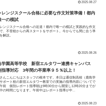
2025.08.27
ャレンジスクール合格に必要な作文対策準備！都内
唯一の模試
レンジスクール合格への近道！都内で唯一の模試と実践的な作文
で、不登校からの再スタートをサポート。今からでも間に合う準
を解説。
2025.08.26
島学園高等学校 新宿エルタワー連携キャンパス
別指導対応 3年間の卒業率９５％以上！
さんこんにちはスタッフの根本です。本日は通信制高校（鹿島学
サポート校の新宿エルタワー教室での実施の指導内容についてで
午前 個別レポート指導朝は9時30分から開室し12時20分までが
中の時間になります。午前中はレポート指導が中...
2025.08.23