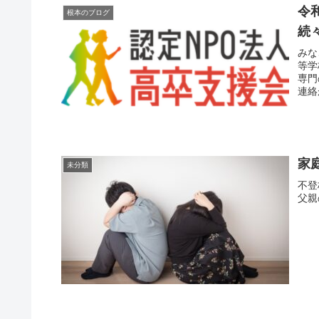
令
根本のブログ
続
みな
等学
専門
連絡
家
未分類
不登
父親