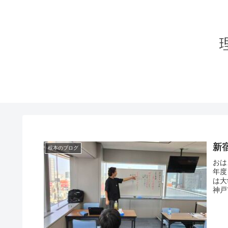
新
根本のブログ
おは
年度
は大
神戸