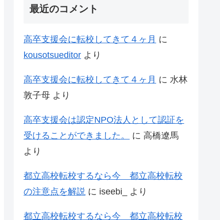
最近のコメント
高卒支援会に転校してきて４ヶ月
に
kousotsueditor
より
高卒支援会に転校してきて４ヶ月
に
水林
敦子母
より
高卒支援会は認定NPO法人として認証を
受けることができました。
に
高橋遼馬
より
都立高校転校するなら今 都立高校転校
の注意点を解説
に
iseebi_
より
都立高校転校するなら今 都立高校転校