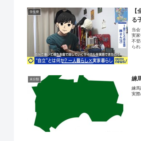
【
学生寮
る
当会
実家
不登
られ
練
未分類
練馬
実際