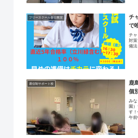
チ
フリースクール新宿教室
で
チャ
対策
備法
鹿
通信制サポート校
個
みな
園）
す！
午前