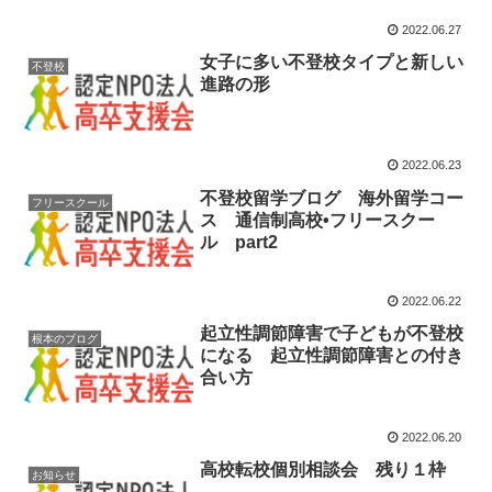
2022.06.27
女子に多い不登校タイプと新しい
不登校
進路の形
2022.06.23
不登校留学ブログ 海外留学コー
フリースクール
ス 通信制高校•フリースクー
ル part2
2022.06.22
起立性調節障害で子どもが不登校
根本のブログ
になる 起立性調節障害との付き
合い方
2022.06.20
高校転校個別相談会 残り１枠
お知らせ