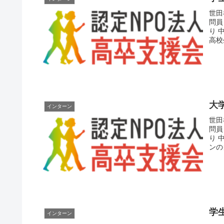
世田
問員
り 
高校
大
インターン
世田
問員
り 
ンの
学
インターン