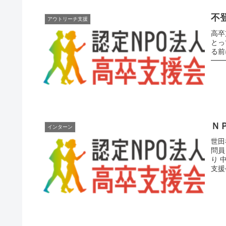
不
アウトリーチ支援
高卒
とっ
る前
━━
方...
Ｎ
インターン
世田
問員
り 
支援