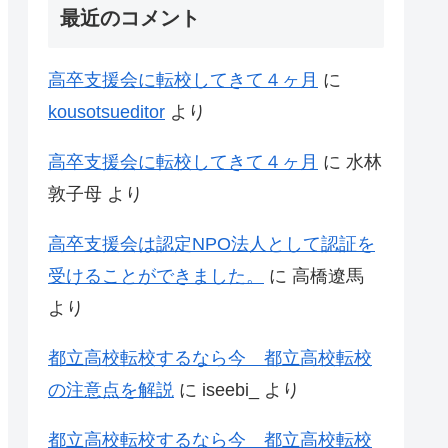
最近のコメント
高卒支援会に転校してきて４ヶ月
に
kousotsueditor
より
高卒支援会に転校してきて４ヶ月
に
水林
敦子母
より
高卒支援会は認定NPO法人として認証を
受けることができました。
に
高橋遼馬
より
都立高校転校するなら今 都立高校転校
の注意点を解説
に
iseebi_
より
都立高校転校するなら今 都立高校転校