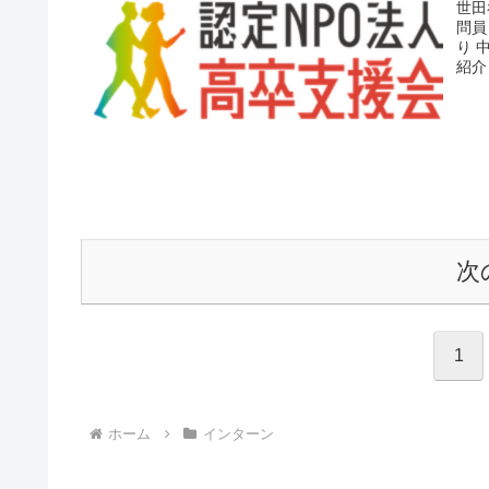
世田
問員
り 
紹介
次
1
ホーム
インターン