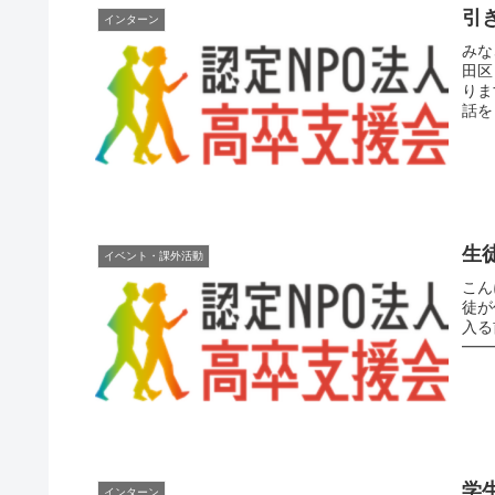
引
インターン
みな
田区
りま
話を
生
イベント・課外活動
こん
徒が
入る
━━
学
インターン