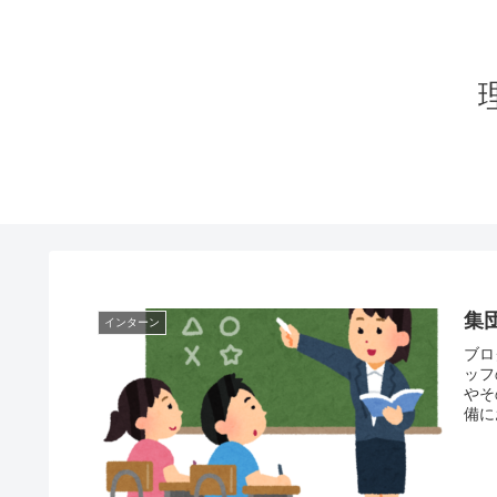
集
インターン
ブロ
ッフ
やそ
備に