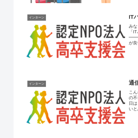
I
インターン
みな
「I
━━
が良
校...
通
インターン
こん
の不
日は
いと